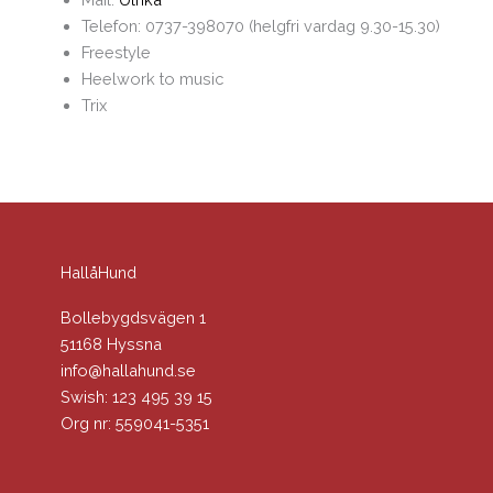
Telefon: 0737-398070 (helgfri vardag 9.30-15.30)
Freestyle
Heelwork to music
Trix
HallåHund
Bollebygdsvägen 1
51168 Hyssna
info@hallahund.se
Swish: 123 495 39 15
Org nr: 559041-5351