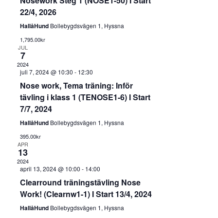
Nosework Steg 1 (NOSE1-50) I Start
22/4, 2026
HallåHund
Bollebygdsvägen 1, Hyssna
1,795.00kr
JUL
7
2024
juli 7, 2024 @ 10:30
-
12:30
Nose work, Tema träning: Inför
tävling i klass 1 (TENOSE1-6) I Start
7/7, 2024
HallåHund
Bollebygdsvägen 1, Hyssna
395.00kr
APR
13
2024
april 13, 2024 @ 10:00
-
14:00
Clearround träningstävling Nose
Work! (Clearnw1-1) I Start 13/4, 2024
HallåHund
Bollebygdsvägen 1, Hyssna