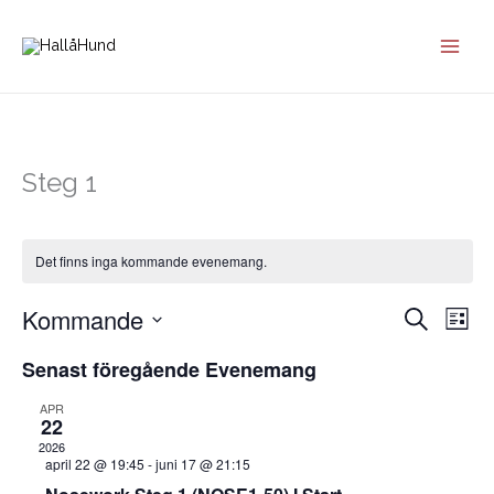
Hoppa
till
innehåll
Steg 1
Det finns inga kommande evenemang.
Kommande
Evenemang
Eve
Sök
Lista
Search
vyna
Välj
Senast föregående Evenemang
and
datum.
Views
APR
Navigation
22
2026
april 22 @ 19:45
-
juni 17 @ 21:15