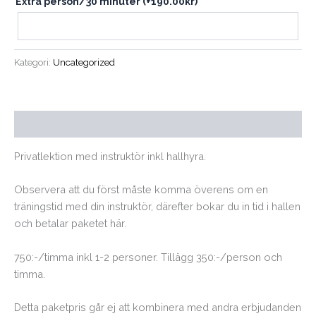
Extra person/30 minuter
(+
190.00
kr
)
Kategori:
Uncategorized
Beskrivning
Privatlektion med instruktör inkl hallhyra.
Observera att du först måste komma överens om en
träningstid med din instruktör, därefter bokar du in tid i hallen
och betalar paketet här.
750:-/timma inkl 1-2 personer. Tillägg 350:-/person och
timma.
Detta paketpris går ej att kombinera med andra erbjudanden