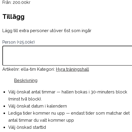
Från:
200.00
kr
Tillägg
Lägg till extra personer utöver 6st som ingår
Person
(+
25.00
kr
)
Artikelnr:
ella-tim
Kategori:
Hyra träningshall
Beskrivning
Välj önskat antal timmar — hallen bokas i 30-minuters block
(minst två block).
Välj önskat datum i kalendern
Lediga tider kommer nu upp — endast tider som matchar det
antal timmar du valt kommer upp
Välj önskad starttid