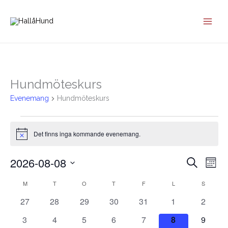
Hoppa
till
innehåll
MÅNDAG
TISDAG
ONSDAG
TORSDAG
FREDAG
LÖRDAG
SÖNDA
Hundmöteskurs
Evenemang
Evenemang
Hundmöteskurs
Det finns inga kommande evenemang.
Notis
2026-08-08
Evenemang
Eve
Sök
Måna
Search
vyna
Välj
M
T
O
T
F
L
S
Kalender
and
datum.
av
Views
0
0
0
0
0
0
0
27
28
29
30
31
1
2
Evenemang
Navigation
evenemang
evenemang
evenemang
evenemang
evenemang
evenemang
evene
0
0
0
0
0
0
0
3
4
5
6
7
8
9