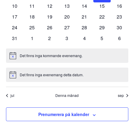
evenemang
evenemang
evenemang
evenemang
evenemang
evenemang
evene
0
0
0
0
0
0
0
10
11
12
13
14
15
16
evenemang
evenemang
evenemang
evenemang
evenemang
evenemang
evenem
0
0
0
0
0
0
0
17
18
19
20
21
22
23
evenemang
evenemang
evenemang
evenemang
evenemang
evenemang
evenem
0
0
0
0
0
0
0
24
25
26
27
28
29
30
evenemang
evenemang
evenemang
evenemang
evenemang
evenemang
evenem
0
0
0
0
0
0
0
31
1
2
3
4
5
6
evenemang
evenemang
evenemang
evenemang
evenemang
evenemang
evene
Det finns inga kommande evenemang.
Notis
Det finns inga evenemang detta datum.
Notis
jul
Denna månad
sep
Prenumerera på kalender