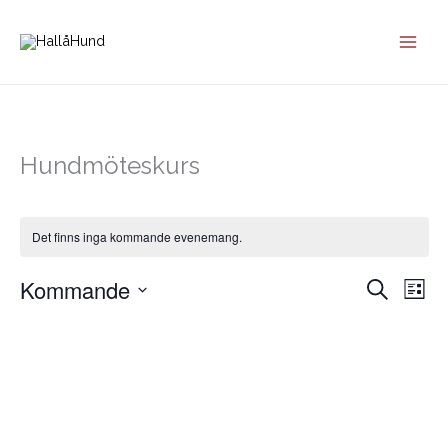
Hoppa
till
innehåll
Hundmöteskurs
Det finns inga kommande evenemang.
Kommande
Evenemang
Eve
Sök
Lista
Search
vyna
Välj
and
datum.
Views
Navigation