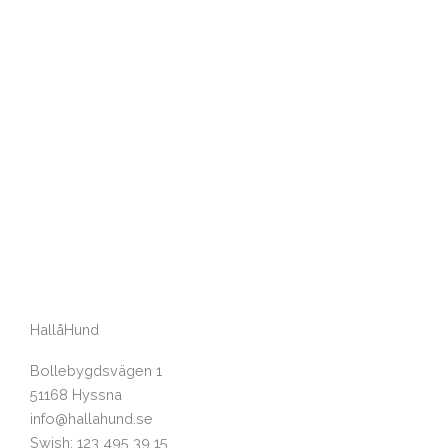
HallåHund
Bollebygdsvägen 1
51168 Hyssna
info@hallahund.se
Swish: 123 495 39 15