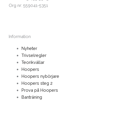
Org nr: 559041-5351
Information
Nyheter
Trivselregler
Teorikvällar
Hoopers
Hoopers nybörjare
Hoopers steg 2
Prova på Hoopers
Banträning