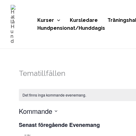
Hoppa
till
innehåll
Kurser
Kursledare
Träningshal
Hundpensionat/Hunddagis
Tematillfällen
Det finns inga kommande evenemang.
Kommande
Välj
Senast föregående Evenemang
datum.
JUN