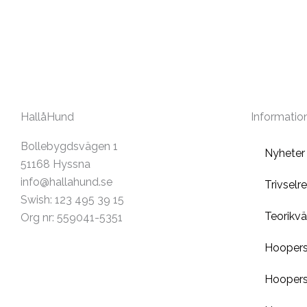
HallåHund
Informatio
Bollebygdsvägen 1
Nyheter
51168 Hyssna
info@hallahund.se
Trivselr
Swish: 123 495 39 15
Teorikvä
Org nr: 559041-5351
Hooper
Hoopers