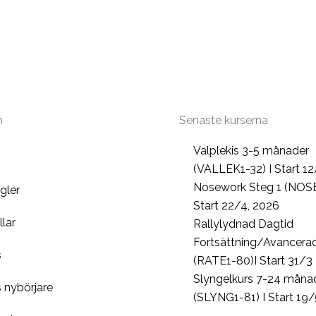
n
Senaste kurserna
Valplekis 3-5 månader
(VALLEK1-32) I Start 12
Nosework Steg 1 (NOSE
egler
Start 22/4, 2026
llar
Rallylydnad Dagtid
Fortsättning/Avancera
s
(RATE1-80)I Start 31/3
Slyngelkurs 7-24 måna
 nybörjare
(SLYNG1-81) I Start 19/